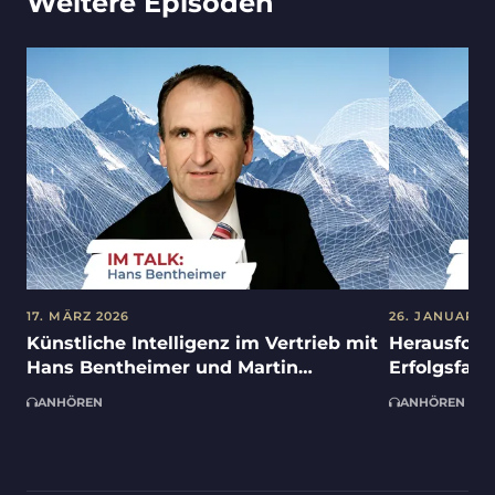
Weitere Episoden
17. MÄRZ 2026
26. JANUAR 2
Künstliche Intelligenz im Vertrieb mit
Herausfor
Hans Bentheimer und Martin
Erfolgsfak
Steinmeyer
mit Dr. Ge
ANHÖREN
ANHÖREN
Johann Th