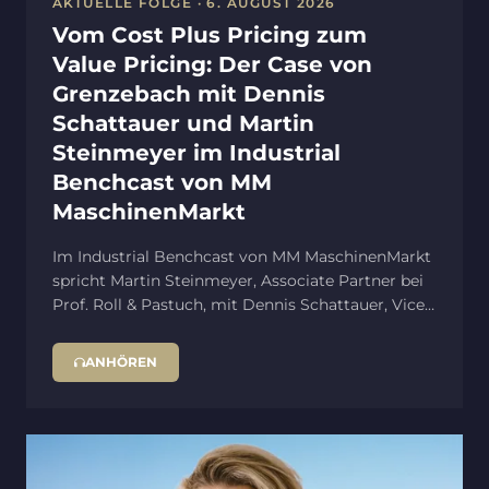
AKTUELLE FOLGE · 6. AUGUST 2026
Vom Cost Plus Pricing zum
Value Pricing: Der Case von
Grenzebach mit Dennis
Schattauer und Martin
Steinmeyer im Industrial
Benchcast von MM
MaschinenMarkt
Im Industrial Benchcast von MM MaschinenMarkt
spricht Martin Steinmeyer, Associate Partner bei
Prof. Roll & Pastuch, mit Dennis Schattauer, Vice
President Global Sales Building Materials bei
Grenzebach, und MM MaschinenMarkt
ANHÖREN
Chefredakteur Benedikt Hofmann über die
Umstellung vom Cost Plus Pricing zum Value
Pricing bei Grenzebach.