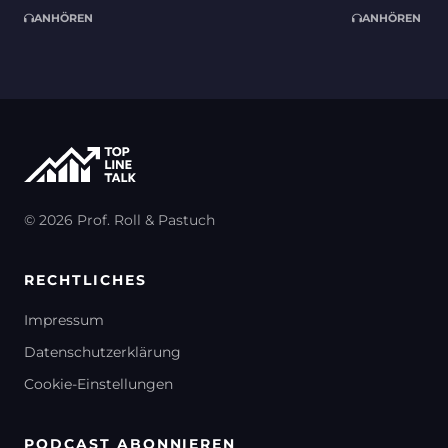
Umsetzungsrealität mit Dr. Ekaterina
zukunftsor
ANHÖREN
ANHÖREN
Ruehle und Steffen Kampmann
Konsumgüte
Schmäing u
© 2026 Prof. Roll & Pastuch
RECHTLICHES
Impressum
Datenschutzerklärung
Cookie-Einstellungen
PODCAST ABONNIEREN