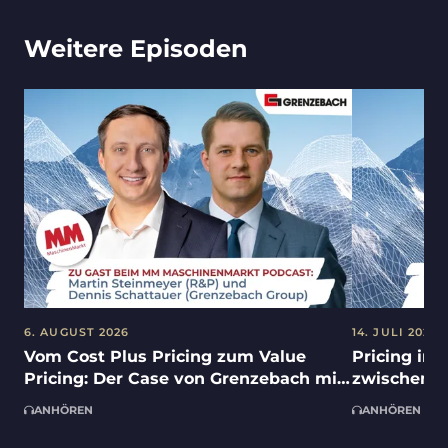
Weitere Episoden
6. AUGUST 2026
14. JULI 2026
Vom Cost Plus Pricing zum Value
Pricing in 
Pricing: Der Case von Grenzebach mit
zwischen K
Dennis Schattauer und Martin
Umsetzungs
ANHÖREN
ANHÖREN
Steinmeyer im Industrial Benchcast
Ruehle un
von MM MaschinenMarkt