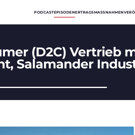
PODCAST
EPISODEN
ERTRAGSMASSNAHMEN
VERÖ
mer (D2C) Vertrieb mi
, Salamander Indust