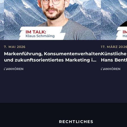
7. MAI 2026
17. MÄRZ 202
Markenführung, Konsumentenverhalten
Künstliche
und zukunftsorientiertes Marketing im
Hans Bent
Konsumgüterbereich mit Klaus
Steinmeye
ANHÖREN
ANHÖREN
Schmäing und Christoph Krauss
RECHTLICHES