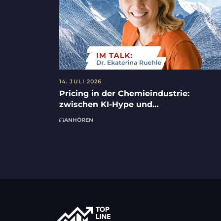
14. JULI 2026
Pricing in der Chemieindustrie:
zwischen KI-Hype und
Umsetzungsrealität mit Dr. Ekaterina
ANHÖREN
Ruehle und Steffen Kampmann