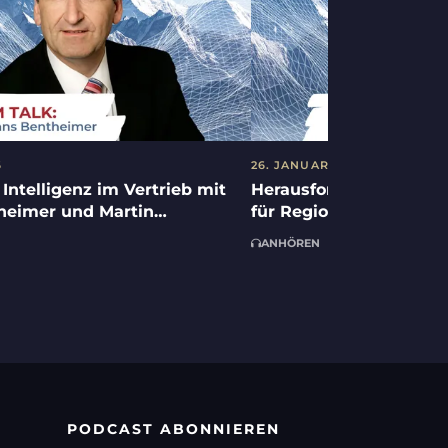
6
26. JANUAR 2026
 Intelligenz im Vertrieb mit
Herausforderungen und
heimer und Martin
für Regionalbanken mit
r
Walther und Dr. Johan
ANHÖREN
PODCAST ABONNIEREN