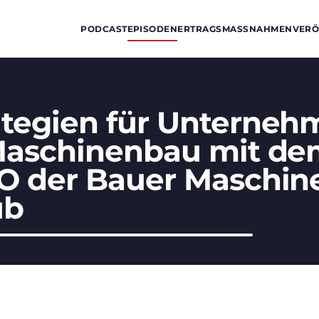
PODCAST
EPISODEN
ERTRAGSMASSNAHMEN
VERÖ
tegien für Unterneh
Maschinenbau mit d
O der Bauer Maschi
ub