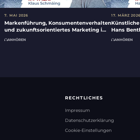
7. MAI 2026
17. MÄRZ 202
Markenführung, Konsumentenverhalten
Künstliche
und zukunftsorientiertes Marketing im
Hans Bent
Konsumgüterbereich mit Klaus
Steinmeye
ANHÖREN
ANHÖREN
Schmäing und Christoph Krauss
RECHTLICHES
Impressum
Datenschutzerklärung
Cookie-Einstellungen