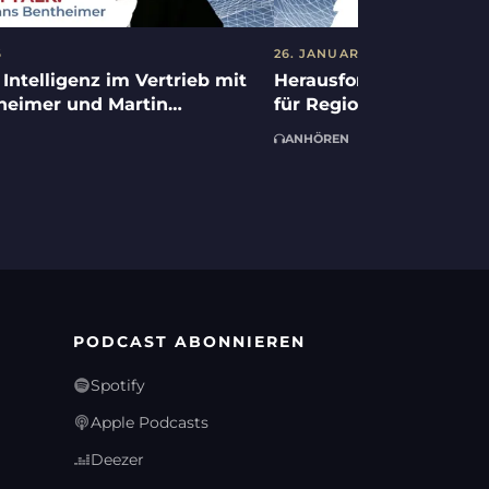
6
26. JANUAR 2026
 Intelligenz im Vertrieb mit
Herausforderungen und
heimer und Martin
für Regionalbanken mit
r
Walther und Dr. Johan
ANHÖREN
PODCAST ABONNIEREN
Spotify
Apple Podcasts
Deezer