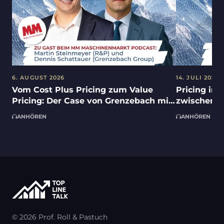
6. AUGUST 2026
14. JULI 2026
Vom Cost Plus Pricing zum Value
Pricing in 
Pricing: Der Case von Grenzebach mit
zwischen K
Dennis Schattauer und Martin
Umsetzungs
ANHÖREN
ANHÖREN
Steinmeyer im Industrial Benchcast
Ruehle un
von MM MaschinenMarkt
© 2026 Prof. Roll & Pastuch